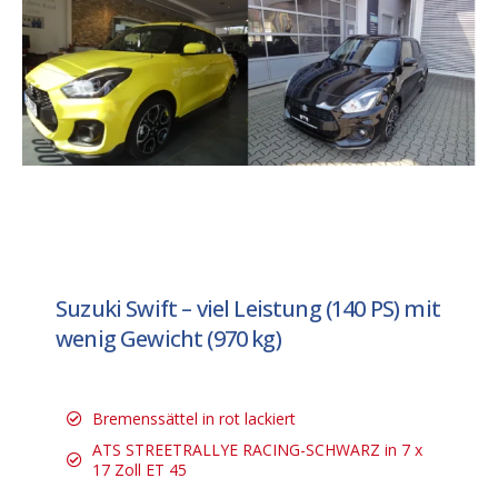
Suzuki Swift – viel Leistung (140 PS) mit
wenig Gewicht (970 kg)
Bremenssättel in rot lackiert
ATS STREETRALLYE RACING-SCHWARZ in 7 x
17 Zoll ET 45