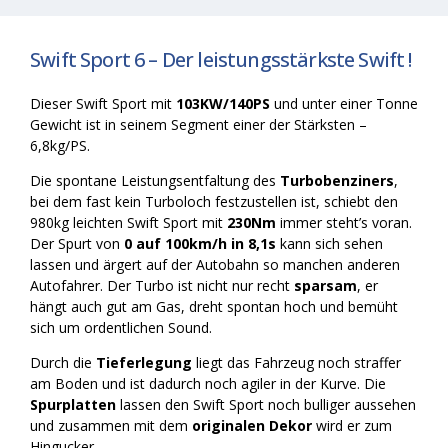
Swift Sport 6 – Der leistungsstärkste Swift !
Dieser Swift Sport mit
103KW/140PS
und unter einer Tonne
Gewicht ist in seinem Segment einer der Stärksten –
6,8kg/PS.
Die spontane Leistungsentfaltung des
Turbobenziners
,
bei dem fast kein Turboloch festzustellen ist, schiebt den
980kg leichten Swift Sport mit
230Nm
immer steht’s voran.
Der Spurt von
0 auf 100km/h in 8,1s
kann sich sehen
lassen und ärgert auf der Autobahn so manchen anderen
Autofahrer. Der Turbo ist nicht nur recht
sparsam
, er
hängt auch gut am Gas, dreht spontan hoch und bemüht
sich um ordentlichen Sound.
Durch die
Tieferlegung
liegt das Fahrzeug noch straffer
am Boden und ist dadurch noch agiler in der Kurve. Die
Spurplatten
lassen den Swift Sport noch bulliger aussehen
und zusammen mit dem
originalen Dekor
wird er zum
Hingucker.