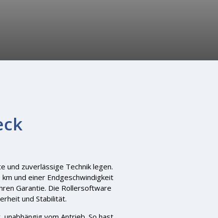
eck
ite und zuverlässige Technik legen.
50 km und einer Endgeschwindigkeit
hren Garantie. Die Rollersoftware
heit und Stabilität.
, unabhängig vom Antrieb. So hast