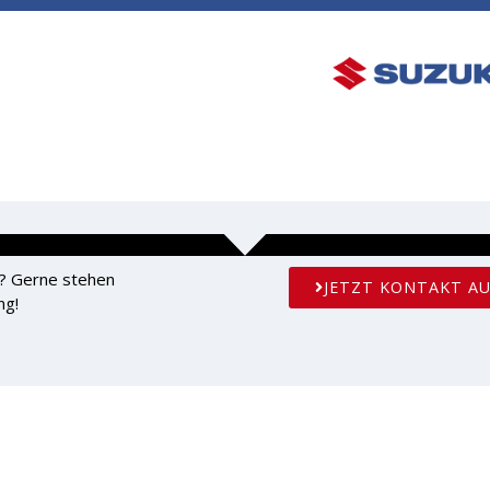
ÜBER UNS
KREATIVE ECKE
FAQS
KONT
? Gerne stehen
JETZT KONTAKT A
ng!