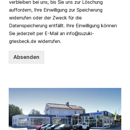
verbleiben bei uns, bis Sie uns zur Löschung
auffordern, Ihre Einwilligung zur Speicherung
widerrufen oder der Zweck für die
Datenspeicherung entfällt. Ihre Einwilligung können
Sie jederzeit per E-Mail an info@suzuki-
griesbeck.de widerrufen.
Absenden
A
lt
e
r
n
a
ti
v
e
: