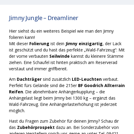
Jimny Jungle – Dreamliner
Hier siehst du ein weiteres Beispiel wie man den Jimny
folieren kann!
Mit dieser
Folierung
ist dein
Jimny einzigartig
, der Lack
ist geschützt und du hast das perfekte „Wald-Fahrzeug“: Mit
der vorne verbauten
Seilwinde
kannst du kleinere Stämme
ziehen. Eine Schaufel ist hinten praktisch am Reserverad
verstaut und immer griffbereit.
Am
Dachträger
sind zusätzlich
LED-Leuchten
verbaut.
Perfekt fürs Gelände sind die 215er
BF Goodrich Allterrain
Reifen
. Die abnehmbare Anhängerkupplung – die
Anhängelast liegt beim Jimny bei 1300 kg – ergänzt das
Wald-Fahrzeug. Eine Anhängerlasterhöhung ist jederzeit
möglich.
Hast du Fragen zum Zubehör für deinen Jimny? Schau dir
das
Zubehörprospekt
dazu an. Bei Sonderzubehör von
anderen Herstellern sprich uns gerne an unter Tel. 09421-