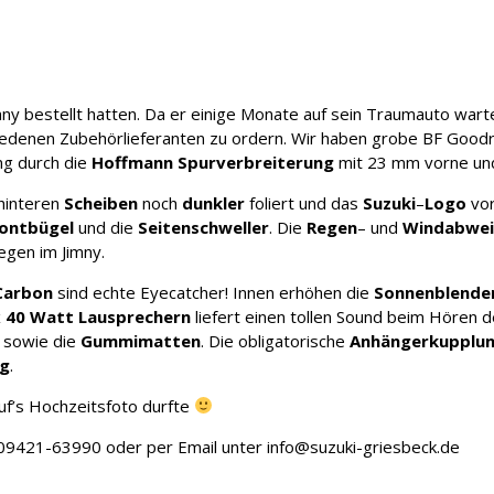
ny bestellt hatten. Da er einige Monate auf sein Traumauto wart
iedenen Zubehörlieferanten zu ordern. Wir haben grobe BF Goodr
ing durch die
Hoffmann Spurverbreiterung
mit 23 mm vorne und
 hinteren
Scheiben
noch
dunkler
foliert und das
Suzuki
–
Logo
vor
rontbügel
und die
Seitenschweller
. Die
Regen
– und
Windabwe
egen im Jimny.
Carbon
sind echte Eyecatcher! Innen erhöhen die
Sonnenblende
x
40 Watt Lausprechern
liefert einen tollen Sound beim Hören d
sowie die
Gummimatten
. Die obligatorische
Anhängerkupplu
ng
.
uf’s Hochzeitsfoto durfte
l. 09421-63990 oder per Email unter info@suzuki-griesbeck.de