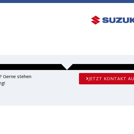
ÜBER UNS
KREATIVE ECKE
FAQS
KONT
? Gerne stehen
JETZT KONTAKT A
ng!