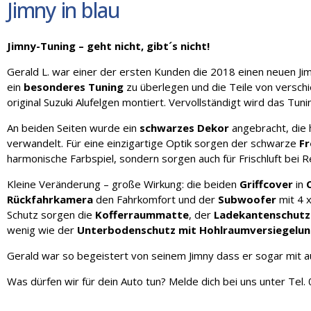
Jimny in blau
Jimny-Tuning – geht nicht, gibt´s nicht!
Gerald L. war einer der ersten Kunden die 2018 einen neuen Jim
ein
besonderes Tuning
zu überlegen und die Teile von versch
original Suzuki Alufelgen montiert. Vervollständigt wird das Tun
An beiden Seiten wurde ein
schwarzes Dekor
angebracht, die
verwandelt. Für eine einzigartige Optik sorgen der schwarze
F
harmonische Farbspiel, sondern sorgen auch für Frischluft bei R
Kleine Veränderung – große Wirkung: die beiden
Griffcover
in
Rückfahrkamera
den Fahrkomfort und der
Subwoofer
mit 4 
Schutz sorgen die
Kofferraummatte
, der
Ladekantenschutz
wenig wie der
Unterbodenschutz mit Hohlraumversiegelu
Gerald war so begeistert von seinem Jimny dass er sogar mit a
Was dürfen wir für dein Auto tun? Melde dich bei uns unter Te