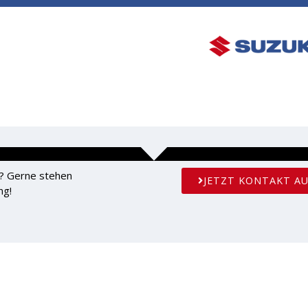
ÜBER UNS
KREATIVE ECKE
FAQS
KONT
? Gerne stehen
JETZT KONTAKT A
ng!